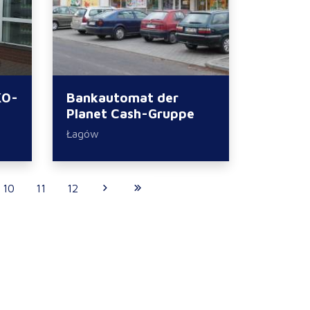
KO-
Bankautomat der
Planet Cash-Gruppe
Łagów
10
11
12