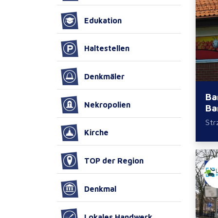
Edukation
Haltestellen
Denkmäler
Ba
Nekropolien
Ba
Str
Kirche
TOP der Region
Denkmal
Lokales Handwerk