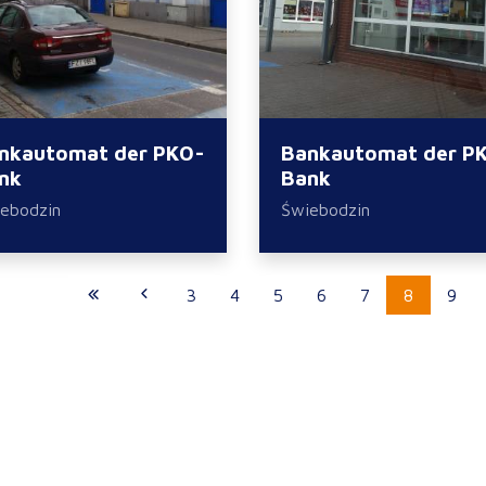
nkautomat der PKO-
Bankautomat der P
nk
Bank
ebodzin
Świebodzin
3
4
5
6
7
8
9