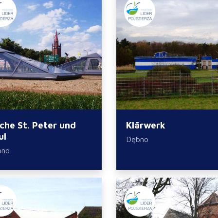
rche St. Peter und
Klärwerk
ul
Dębno
bno