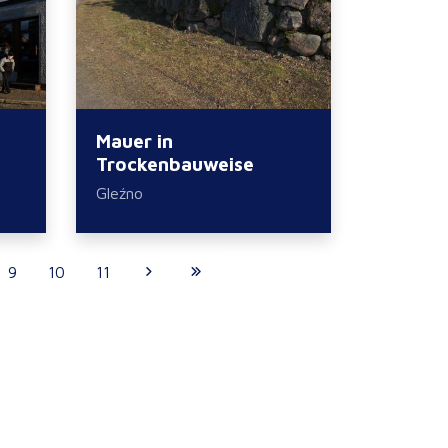
Mauer in
Trockenbauweise
Gleźno
9
10
11