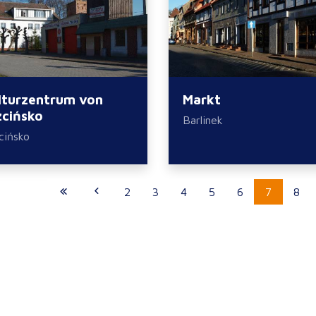
lturzentrum von
Markt
zcińsko
Barlinek
cińsko
2
3
4
5
6
7
8