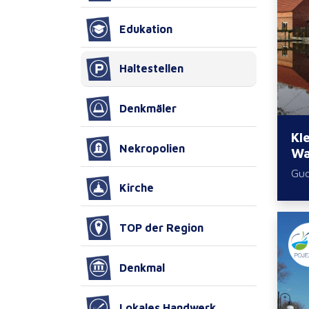
Edukation
Haltestellen
Denkmäler
Kl
Nekropolien
Wa
Gud
Kirche
TOP der Region
Denkmal
Lokales Handwerk