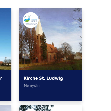
r
Kirche St. Ludwig
Namyślin