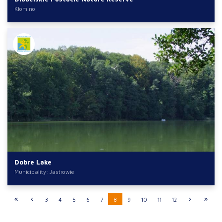
Kłomino
Dobre Lake
Municipality: Jastrowie
3
4
5
6
7
8
9
10
11
12