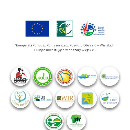
"Europejski Fundusz Rolny na rzecz Rozwoju Obszarów Wiejskich:
Europa inwestująca w obszary wiejskie".