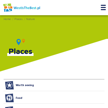
Home
Places
Nature
Places
Worth seeing
Food