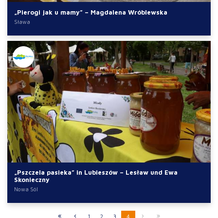
„Pierogi jak u mamy” – Magdalena Wróblewska
Sława
„Pszczela pasieka” in Lubieszów – Lesław und Ewa
Skonieczny
Nowa Sól
1
2
3
4