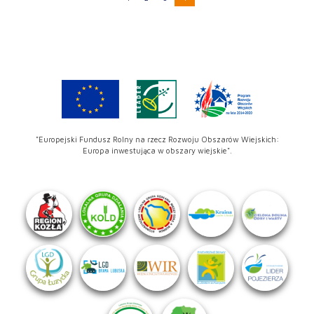
"Europejski Fundusz Rolny na rzecz Rozwoju Obszarów Wiejskich:
Europa inwestująca w obszary wiejskie".