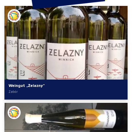
Weingut „Żelazny”
Zabór