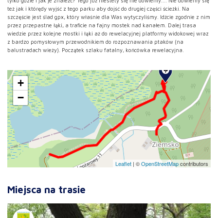
tylko gdzie i jak je znaleźć? Tego już niestety się nie dowiemy.... Nie dowiemy się
też jak i którędy wyjść z tego parku aby dojść do drugiej części ścieżki. Na
szczęście jest ślad gpx, który właśnie dla Was wytyczyliśmy. Idźcie zgodnie z nim
przez przepastne łąki, a traficie na fajny mostek nad kanałem. Dalej trasa
wiedzie przez kolejne mostki i łąki aż do rewelacyjnej platformy widokowej wraz
z bardzo pomysłowym przewodnikiem do rozpoznawania ptaków (na
balustradach wieży). Początek szlaku fatalny, końcówka rewelacyjna.
+
−
Leaflet
|
©
OpenStreetMap
contributors
Miejsca na trasie