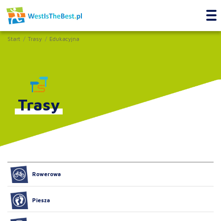
Start
Trasy
Edukacyjna
Trasy
Rowerowa
Piesza