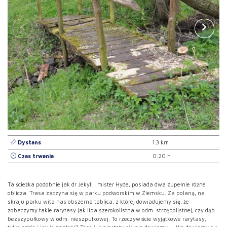
Dystans
1.3 km
Czas trwania
0:20 h
Ta ścieżka podobnie jak dr Jekyll i mister Hyde, posiada dwa zupełnie różne
oblicza. Trasa zaczyna się w parku podworskim w Ziemsku. Za polaną, na
skraju parku wita nas obszerna tablica, z której dowiadujemy się, że
zobaczymy takie rarytasy jak lipa szerokolistna w odm. strzępolistnej, czy dąb
bezszypułkowy w odm. nieszpułkowej. To rzeczywiście wyjątkowe rarytasy,