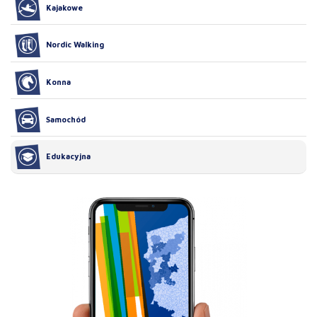
Kajakowe
Nordic Walking
Konna
Samochód
Edukacyjna