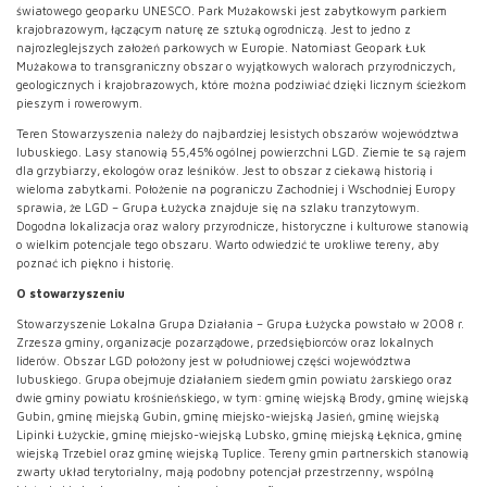
światowego geoparku UNESCO. Park Mużakowski jest zabytkowym parkiem
krajobrazowym, łączącym naturę ze sztuką ogrodniczą. Jest to jedno z
najrozleglejszych założeń parkowych w Europie. Natomiast Geopark Łuk
Mużakowa to transgraniczny obszar o wyjątkowych walorach przyrodniczych,
geologicznych i krajobrazowych, które można podziwiać dzięki licznym ścieżkom
pieszym i rowerowym.
Teren Stowarzyszenia należy do najbardziej lesistych obszarów województwa
lubuskiego. Lasy stanowią 55,45% ogólnej powierzchni LGD. Ziemie te są rajem
dla grzybiarzy, ekologów oraz leśników. Jest to obszar z ciekawą historią i
wieloma zabytkami. Położenie na pograniczu Zachodniej i Wschodniej Europy
sprawia, że LGD – Grupa Łużycka znajduje się na szlaku tranzytowym.
Dogodna lokalizacja oraz walory przyrodnicze, historyczne i kulturowe stanowią
o wielkim potencjale tego obszaru. Warto odwiedzić te urokliwe tereny, aby
poznać ich piękno i historię.
O stowarzyszeniu
Stowarzyszenie Lokalna Grupa Działania – Grupa Łużycka powstało w 2008 r.
Zrzesza gminy, organizacje pozarządowe, przedsiębiorców oraz lokalnych
liderów. Obszar LGD położony jest w południowej części województwa
lubuskiego. Grupa obejmuje działaniem siedem gmin powiatu żarskiego oraz
dwie gminy powiatu krośnieńskiego, w tym: gminę wiejską Brody, gminę wiejską
Gubin, gminę miejską Gubin, gminę miejsko-wiejską Jasień, gminę wiejską
Lipinki Łużyckie, gminę miejsko-wiejską Lubsko, gminę miejską Łęknica, gminę
wiejską Trzebiel oraz gminę wiejską Tuplice. Tereny gmin partnerskich stanowią
zwarty układ terytorialny, mają podobny potencjał przestrzenny, wspólną