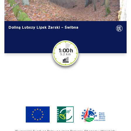
Doliną Lubszy Lipsk Żarski – Świbna
1:00 h
5.2 km