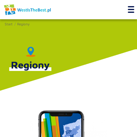
Start
Regiony
Regiony