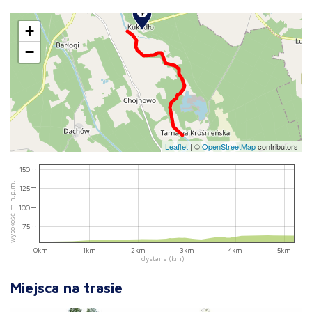
+
−
Leaflet
|
©
OpenStreetMap
contributors
150m
wysokość m n.p.m.
125m
100m
75m
0km
1km
2km
3km
4km
5km
dystans (km)
Miejsca na trasie