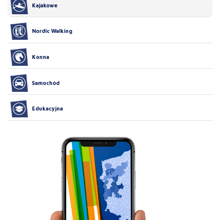
Kajakowe
Nordic Walking
Konna
Samochód
Edukacyjna