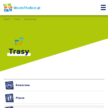
Start
Trasy
Kajakowe
Trasy
Rowerowa
Piesza