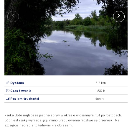
Dystans
5.2 km
Czas trwania
1:50 h
Poziom trudności
średni
Rzeka Bóbr najlepsza jest na spływ w okresie wiosennym, tuż po roztopach.
Bóbr jest rzeką wymagającą, mimo uregulowania możliwe są przenoski. Na
szczęście nadrabia to ładnymi krajobrazami.