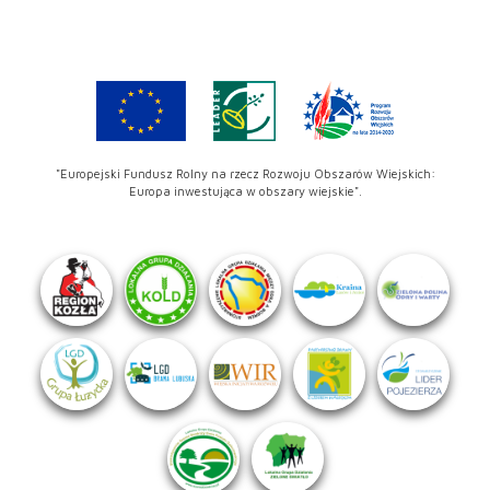
"Europejski Fundusz Rolny na rzecz Rozwoju Obszarów Wiejskich:
Europa inwestująca w obszary wiejskie".