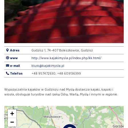
Adres
Gudzisz 1, 74-407 Boleszkowice, Gudzisz
www
http://www.kajakimysla.pl/index.php/kk.html/
e-mail
biuro@kajakimysla.pl
Telefon
+48 957472930; +48 609136399
Wypożyczalnia kajaków w Gudziszu nad Myślą dostarcza kajaki, kapoki i
wiosła, obsługuje turystów nad rzeką Odrą, Wartą, Myślą i innymi w regionie.
+
−