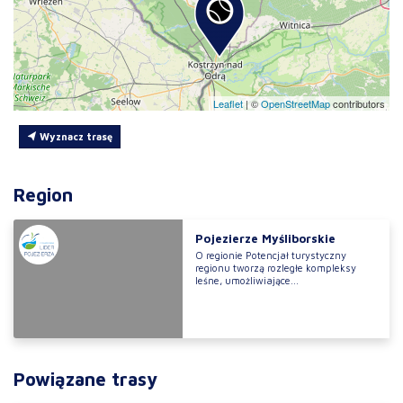
Leaflet
|
©
OpenStreetMap
contributors
Wyznacz trasę
Region
Pojezierze Myśliborskie
O regionie Potencjał turystyczny
regionu tworzą rozległe kompleksy
leśne, umożliwiające...
Powiązane trasy