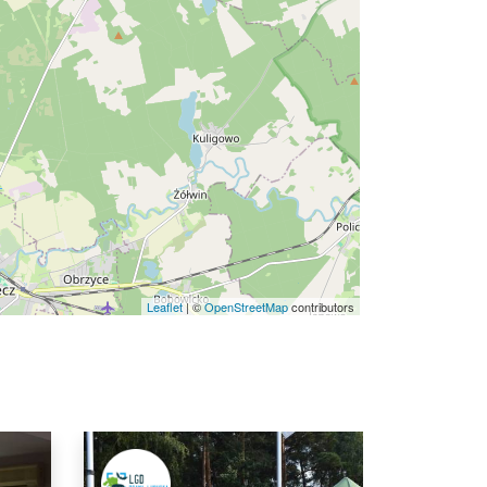
Leaflet
|
©
OpenStreetMap
contributors