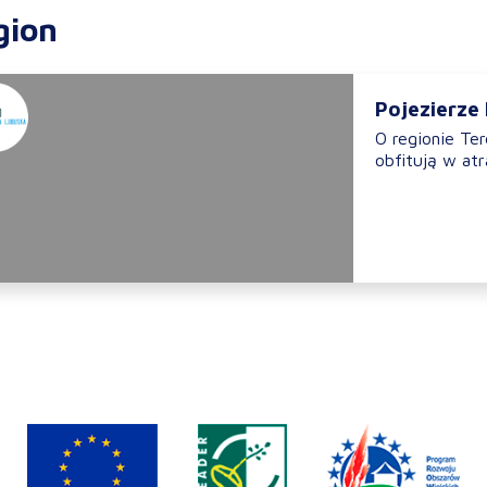
gion
Pojezierze
O regionie T
obfitują w atr