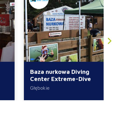
Baza nurkowa Diving
Stacja
Center Extreme-Dive
Międzyr
Głębokie