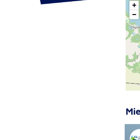
+
−
Mie