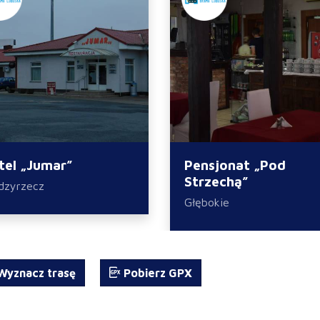
tel „Jumar”
Pensjonat „Pod
Strzechą”
dzyrzecz
Głębokie
yznacz trasę
Pobierz GPX