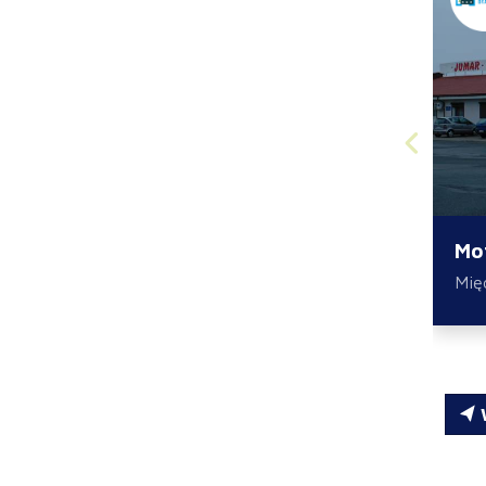
Mo
Mię
W