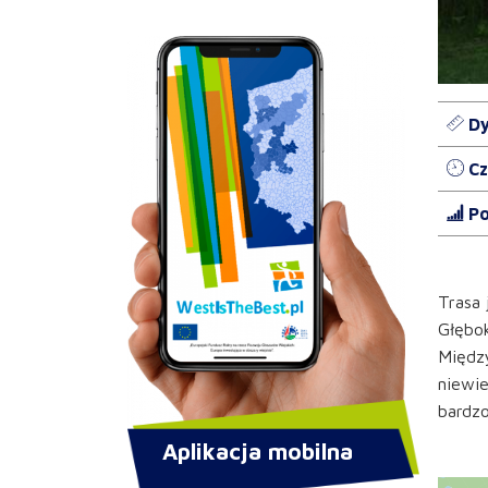
Dy
Cz
Po
Trasa 
Głębok
Międz
niewie
bardzo
Aplikacja mobilna