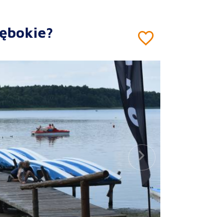
łębokie?