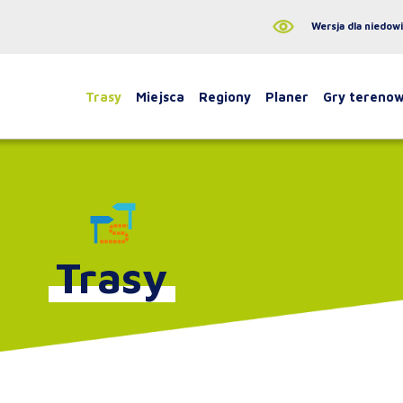
Wersja dla niedow
Trasy
Miejsca
Regiony
Planer
Gry tereno
Trasy