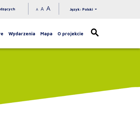
A
A
idzących
A
Język: Polski
we
Wydarzenia
Mapa
O projekcie