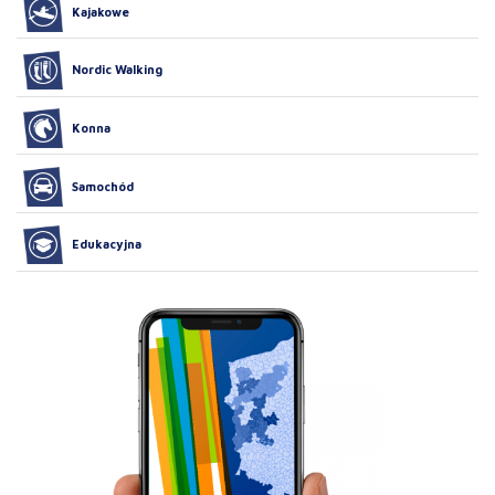
Kajakowe
Nordic Walking
Konna
Samochód
Edukacyjna