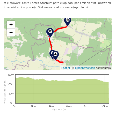
miejscowości zostali przez Stachurę później opisani pod zmienionymi nazwami
i nazwiskami w powieści Siekierezada albo zima leśnych ludzi.
+
−
Leaflet
|
©
OpenStreetMap
contributors
150m
wysokość m n.p.m.
100m
50m
0m
0km
2km
4km
6km
8km
10km
dystans (km)