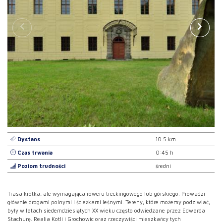
Dystans
10.5 km
Czas trwania
0:45 h
Poziom trudności
średni
Trasa krótka, ale wymagająca roweru treckingowego lub górskiego. Prowadzi
głównie drogami polnymi i ścieżkami leśnymi. Tereny, które możemy podziwiać,
były w latach siedemdziesiątych XX wieku często odwiedzane przez Edwarda
Stachurę. Realia Kotli i Grochowic oraz rzeczywiści mieszkańcy tych