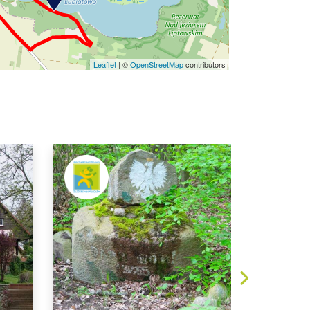
Leaflet
|
©
OpenStreetMap
contributors