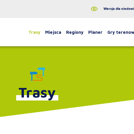
Wersja dla niedow
Trasy
Miejsca
Regiony
Planer
Gry tereno
Trasy