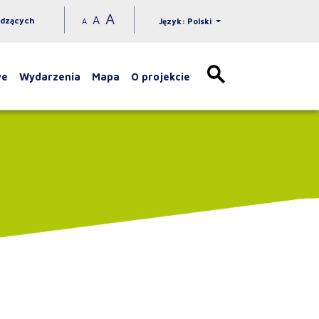
A
A
idzących
A
Język: Polski
we
Wydarzenia
Mapa
O projekcie