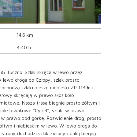
14.6 km
3:40 h
iG Tuczno. Szlak skręca w lewo przez
 lewo droga do Człopy, szlak prosto.
chodzą szlaki piesze niebieski ZP 1139n i
owerowy skręcają w prawo skos koło
amiotowe. Nasza trasa biegnie prosto żółtym i
ole biwakowe "Cypel", szlaki w prawo.
 w prawo pod górkę. Rozwidlenie dróg, prosto
ółtym i niebieskim w lewo. W lewo droga do
strony dochodzi szlak zielony i dalej biegną