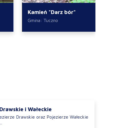
Kamień "Darz bór"
Park m
Gmina: Tuczno
Tuczno
 Drawskie i Wałeckie
jezierze Drawskie oraz Pojezierze Wałeckie
..