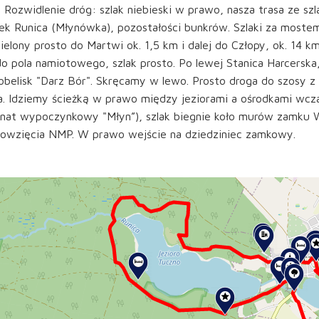
 Rozwidlenie dróg: szlak niebieski w prawo, nasza trasa ze sz
ek Runica (Młynówka), pozostałości bunkrów. Szlaki za moste
zielony prosto do Martwi ok. 1,5 km i dalej do Człopy, ok. 14 
o pola namiotowego, szlak prosto. Po lewej Stanica Harcerska,
obelisk "Darz Bór". Skręcamy w lewo. Prosto droga do szosy z
. Idziemy ścieżką w prawo między jeziorami a ośrodkami wcza
nat wypoczynkowy "Młyn”), szlak biegnie koło murów zamku W
owzięcia NMP. W prawo wejście na dziedziniec zamkowy.