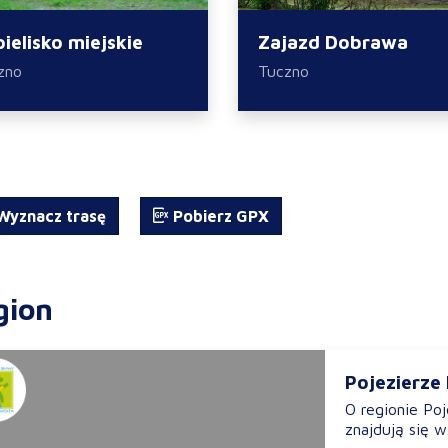
ielisko miejskie
Zajazd Dobrawa
zno
Tuczno
yznacz trasę
Pobierz GPX
gion
Pojezierze
O regionie Po
znajdują się w.