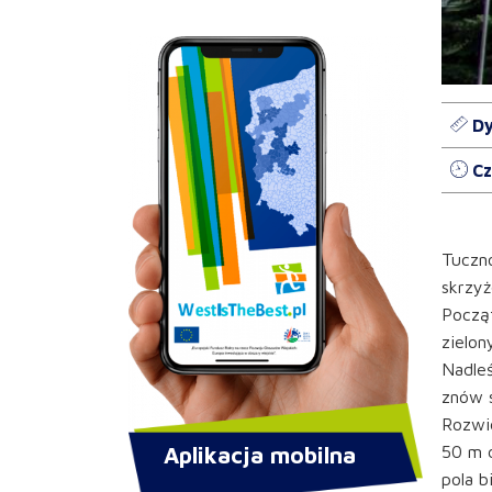
Dy
Cz
Tuczno
skrzyż
Począt
zielon
Nadleś
znów s
Rozwid
Aplikacja mobilna
50 m d
pola b