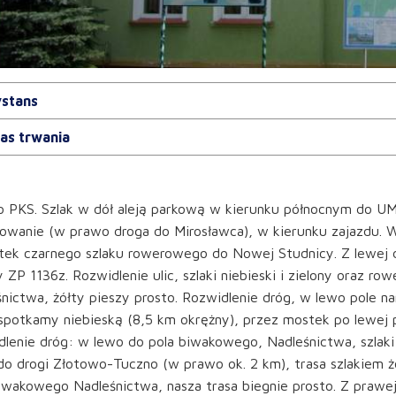
stans
as trwania
 PKS. Szlak w dół aleją parkową w kierunku północnym do UM
owanie (w prawo droga do Mirosławca), w kierunku zajazdu. W
ek czarnego szlaku rowerowego do Nowej Studnicy. Z lewej do
y ZP 1136z. Rozwidlenie ulic, szlaki niebieski i zielony oraz r
nictwa, żółty pieszy prosto. Rozwidlenie dróg, w lewo pole n
potkamy niebieską (8,5 km okrężny), przez mostek po lewej p
lenie dróg: w lewo do pola biwakowego, Nadleśnictwa, szlaki
o drogi Złotowo-Tuczno (w prawo ok. 2 km), trasa szlakiem ż
iwakowego Nadleśnictwa, nasza trasa biegnie prosto. Z prawej 