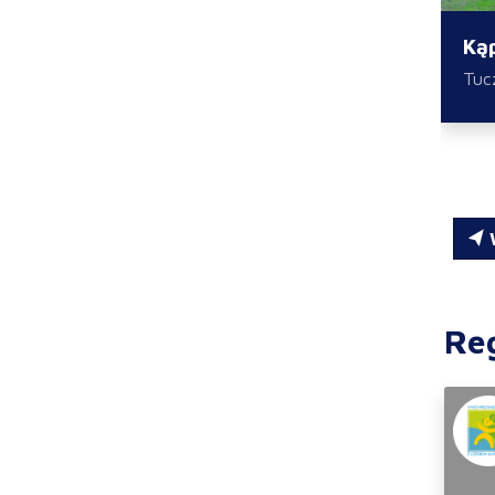
Kąp
Tuc
W
Re