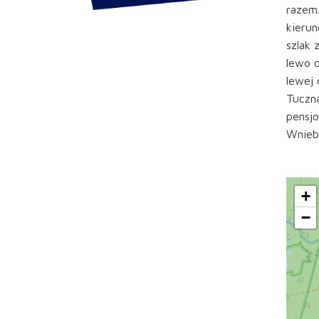
razem.
kierun
szlak 
lewo d
lewej 
Tuczna
pensjo
Wnieb
+
−