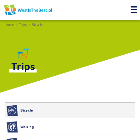
Home
Trips
Bicycle
Trips
Bicycle
Walking