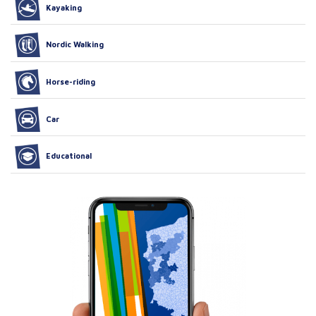
Kayaking
Nordic Walking
Horse-riding
Car
Educational