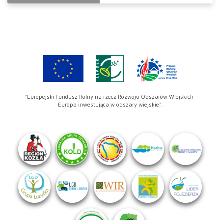
"Europejski Fundusz Rolny na rzecz Rozwoju Obszarów Wiejskich:
Europa inwestująca w obszary wiejskie".