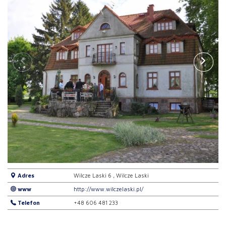
Adres
Wilcze Laski 6 , Wilcze Laski
www
http://www.wilczelaski.pl/
Telefon
+48 606 481 233