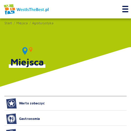
Start
Miejsca
Agroturystyka
Miejsca
Warto zobaczyć
Gastronomia