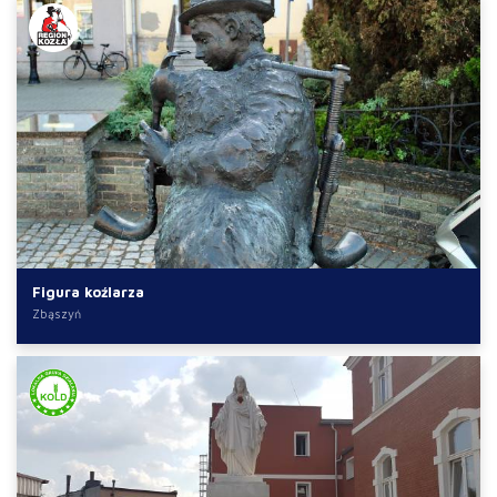
Figura koźlarza
Zbąszyń