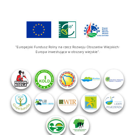
"Europejski Fundusz Rolny na rzecz Rozwoju Obszarów Wiejskich:
Europa inwestująca w obszary wiejskie".