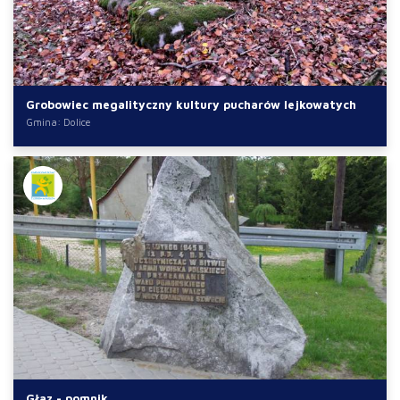
Grobowiec megalityczny kultury pucharów lejkowatych
Gmina: Dolice
Głaz - pomnik