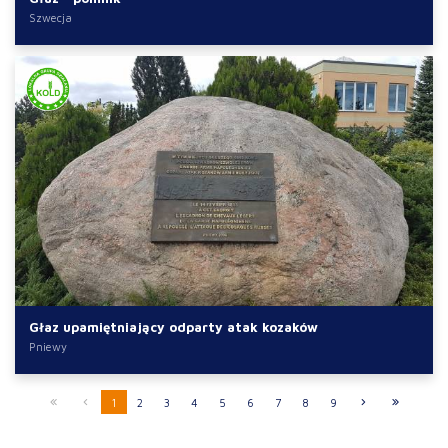
Szwecja
Głaz upamiętniający odparty atak kozaków
Pniewy
1
2
3
4
5
6
7
8
9