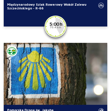
Międzynarodowy Szlak Rowerowy Wokół Zalewu
Szczecińskiego - R-66
5:00 h
70.4 km
Pomorska Droga św. Jakuba