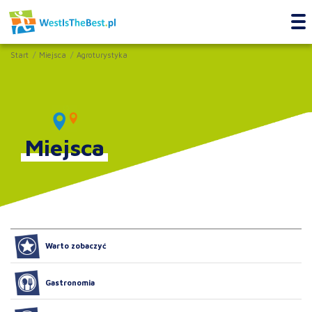
Start
Miejsca
Agroturystyka
Miejsca
Warto zobaczyć
Gastronomia