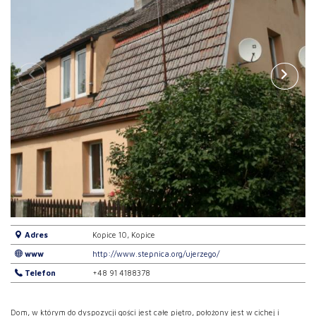
Adres
Kopice 10, Kopice
www
http://www.stepnica.org/ujerzego/
Telefon
+48 91 4188378
Dom, w którym do dyspozycji gości jest całe piętro, położony jest w cichej i