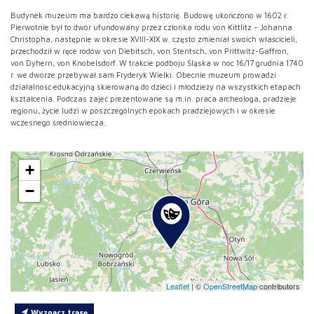
Budynek muzeum ma bardzo ciekawą historię. Budowę ukończono w 1602 r.
Pierwotnie był to dwór ufundowany przez członka rodu von Kittlitz – Johanna
Christopha, następnie w okresie XVIII-XIX w. często zmieniał swoich właścicieli,
przechodził w ręce rodów von Diebitsch, von Stentsch, von Prittwitz-Gaffron,
von Dyhern, von Knobelsdorf. W trakcie podboju Śląska w noc 16/17 grudnia 1740
r. we dworze przebywał sam Fryderyk Wielki. Obecnie muzeum prowadzi
działalność edukacyjną skierowaną do dzieci i młodzieży na wszystkich etapach
kształcenia. Podczas zajeć prezentowane są m.in. praca archeologa, pradzieje
regionu, życie ludzi w poszczególnych epokach pradziejowych i w okresie
wczesnego średniowiecza.
+
−
Leaflet
|
©
OpenStreetMap
contributors
Wyznacz trasę