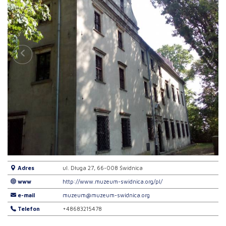
Adres
ul. Długa 27, 66-008 Świdnica
www
http://www.muzeum-swidnica.org/pl/
e-mail
muzeum@muzeum-swidnica.org
Telefon
+48683215478