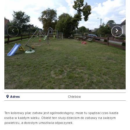
Adres
Chlebów
Ten kolorowy plac zabaw jest ogólnodostępny; może tu spędzać czas każda
osoba w każdym wieku. Obiekt ten służy dzieciom do zabawy na świeżym
powietrzu, a dorosłym umożliwia odpoczynek.