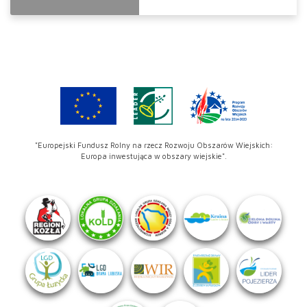
"Europejski Fundusz Rolny na rzecz Rozwoju Obszarów Wiejskich:
Europa inwestująca w obszary wiejskie".