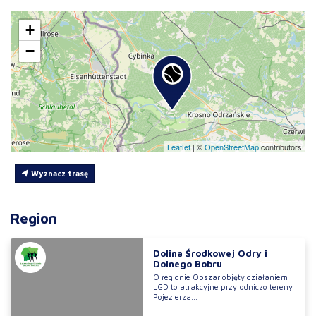
+
−
Leaflet
|
©
OpenStreetMap
contributors
Wyznacz trasę
Region
Dolina Środkowej Odry i
Dolnego Bobru
O regionie Obszar objęty działaniem
LGD to atrakcyjne przyrodniczo tereny
Pojezierza...