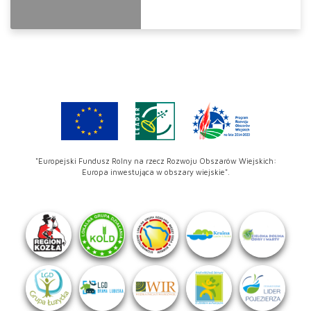
"Europejski Fundusz Rolny na rzecz Rozwoju Obszarów Wiejskich:
Europa inwestująca w obszary wiejskie".