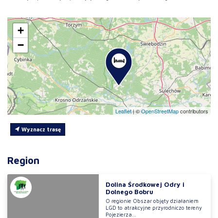
+
−
Leaflet
|
©
OpenStreetMap
contributors
Wyznacz trasę
Region
Dolina Środkowej Odry i
Dolnego Bobru
O regionie Obszar objęty działaniem
LGD to atrakcyjne przyrodniczo tereny
Pojezierza...