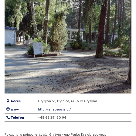
Adres
Gryżyna 51, Bytnica, 66-630 Gryżyna
www
http://anapausis.pl/
Telefon
+48 68 391 50 94
Położony w północnej części Gryżyńskiego Parku Krajobrazowego