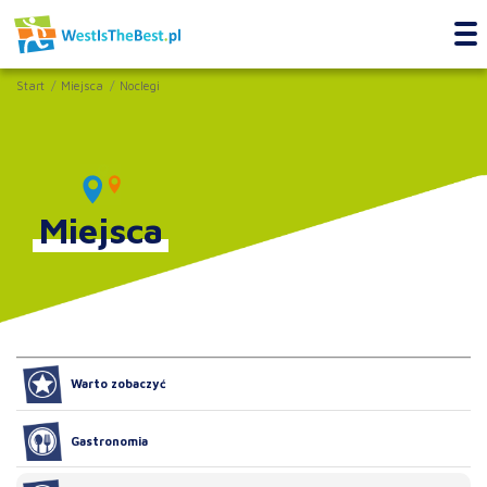
Start
Miejsca
Noclegi
Miejsca
Warto zobaczyć
Gastronomia