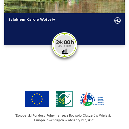
Szlakiem Karola Wojtyły
24:00 h
39.3 km
"Europejski Fundusz Rolny na rzecz Rozwoju Obszarów Wiejskich:
Europa inwestująca w obszary wiejskie".