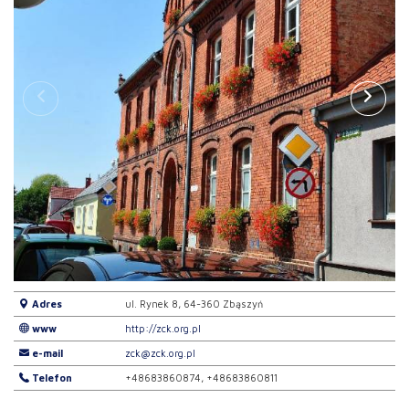
Adres
ul. Rynek 8, 64-360 Zbąszyń
www
http://zck.org.pl
e-mail
zck@zck.org.pl
Telefon
+48683860874, +48683860811