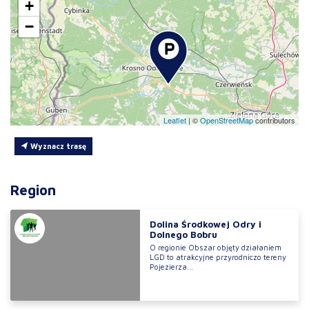
+
−
Leaflet
|
©
OpenStreetMap
contributors
Wyznacz trasę
Region
Dolina Środkowej Odry i
Dolnego Bobru
O regionie Obszar objęty działaniem
LGD to atrakcyjne przyrodniczo tereny
Pojezierza...