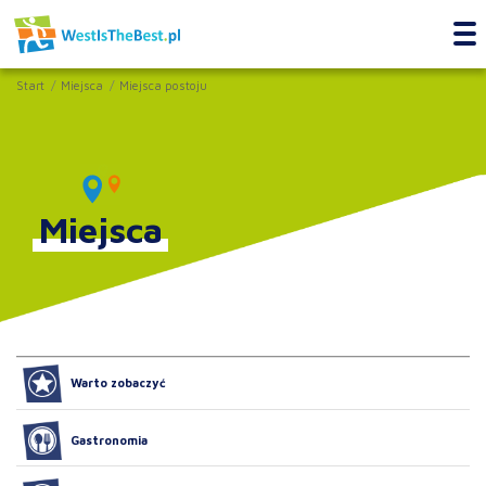
Start
Miejsca
Miejsca postoju
Miejsca
Warto zobaczyć
Gastronomia