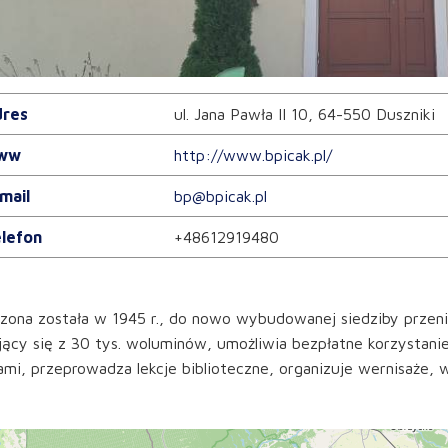
res
ul. Jana Pawła II 10, 64-550 Duszniki
ww
http://www.bpicak.pl/
mail
bp@bpicak.pl
lefon
+48612919480
ona została w 1945 r., do nowo wybudowanej siedziby przenio
jący się z 30 tys. woluminów, umożliwia bezpłatne korzystanie
ami, przeprowadza lekcje biblioteczne, organizuje wernisaże,