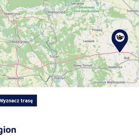
yznacz trasę
gion