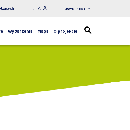
A
A
idzących
A
Język: Polski
we
Wydarzenia
Mapa
O projekcie