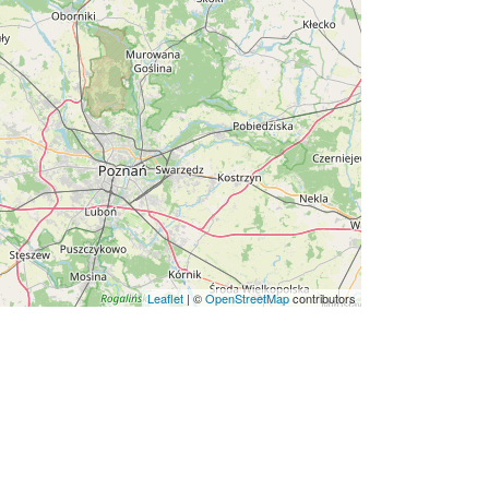
Leaflet
|
©
OpenStreetMap
contributors