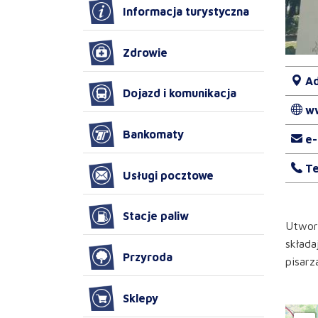
Informacja turystyczna
Zdrowie
Ad
Dojazd i komunikacja
w
Bankomaty
e-
Te
Usługi pocztowe
Stacje paliw
Utworz
składa
Przyroda
pisarz
Sklepy