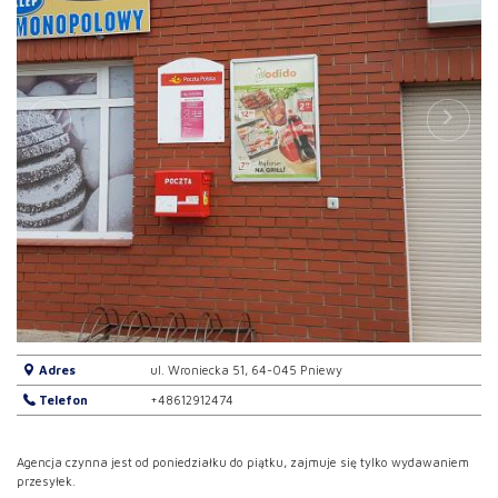
Adres
ul. Wroniecka 51, 64-045 Pniewy
Telefon
+48612912474
Agencja czynna jest od poniedziałku do piątku, zajmuje się tylko wydawaniem
przesyłek.