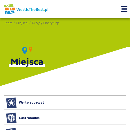
Start
Miejsca
Urzędy i instytucje
Miejsca
Warto zobaczyć
Gastronomia