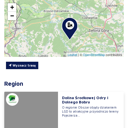
+
−
Leaflet
|
©
OpenStreetMap
contributors
Wyznacz trasę
Region
Dolina Środkowej Odry i
Dolnego Bobru
O regionie Obszar objęty działaniem
LGD to atrakcyjne przyrodniczo tereny
Pojezierza...