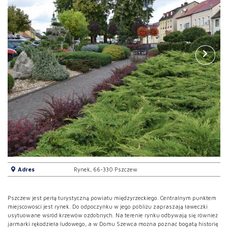
Adres
Rynek, 66-330 Pszczew
Pszczew jest perłą turystyczną powiatu międzyrzeckiego. Centralnym punktem
miejscowości jest rynek. Do odpoczynku w jego pobliżu zapraszają ławeczki
usytuowane wśród krzewów ozdobnych. Na terenie rynku odbywają się również
jarmarki rękodzieła ludowego, a w Domu Szewca można poznać bogatą historię