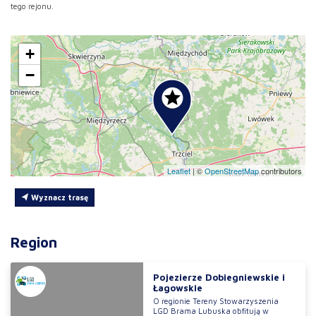
tego rejonu.
+
−
Leaflet
|
©
OpenStreetMap
contributors
Wyznacz trasę
Region
Pojezierze Dobiegniewskie i
Łagowskie
O regionie Tereny Stowarzyszenia
LGD Brama Lubuska obfitują w