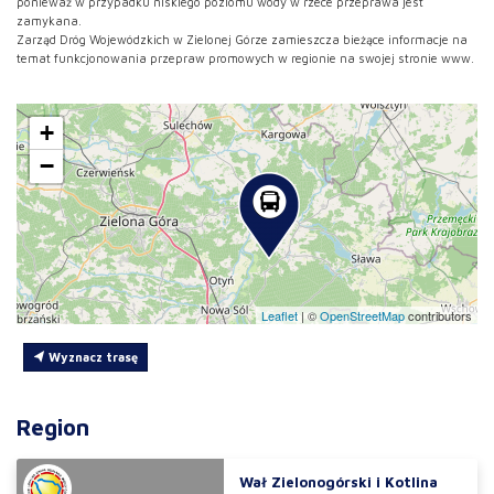
ponieważ w przypadku niskiego poziomu wody w rzece przeprawa jest
zamykana.
Zarząd Dróg Wojewódzkich w Zielonej Górze zamieszcza bieżące informacje na
temat funkcjonowania przepraw promowych w regionie na swojej stronie www.
+
−
Leaflet
|
©
OpenStreetMap
contributors
Wyznacz trasę
Region
Wał Zielonogórski i Kotlina