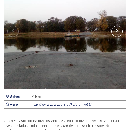
Adres
Milsko
www
http://www.zdw.zgora.pl/PL/promy/68/
Atrakcyjny sposób na przedostanie się z jednego brzegu rzeki Odry na drugi
bywa nie lada utrudnieniem dla mieszkańców pobliskich miejscowości,