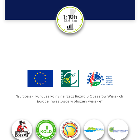
1:10 h
12.6 km
"Europejski Fundusz Rolny na rzecz Rozwoju Obszarów Wiejskich:
Europa inwestująca w obszary wiejskie".