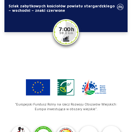
Szlak zabytkowych kościołów powiatu stargardzkiego
– wschodni – znaki czerwone
7:00 h
98.0 km
"Europejski Fundusz Rolny na rzecz Rozwoju Obszarów Wiejskich:
Europa inwestująca w obszary wiejskie".