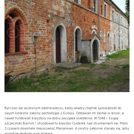
Był czas we wczesnym średniowieczu, kiedy władcy chętnie sprowadzali do
swych królestw zakony pochodzące z Europy. Oddawali im ziemie w lenno, a
nawet fundowali klasztory na dobry początek osiedlenia. W 1248 r. książę
szczeciński Barnim I ufundował tu klasztor Cysterek nad strumieniem św. Marii.
Z czasem powstała miejscowość Marianowo. A siostry zakonne starały się, żeby
wszędzie dookoła rosły drzewa.