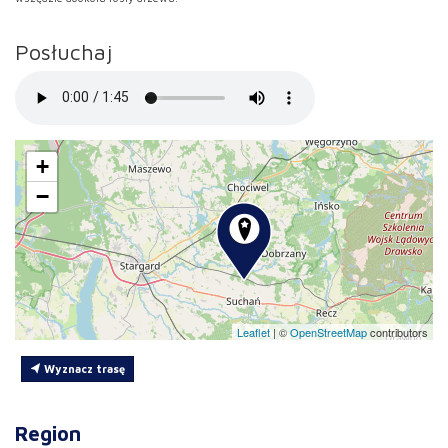
Posłuchaj
+
−
Leaflet
|
©
OpenStreetMap
contributors
Wyznacz trasę
Region