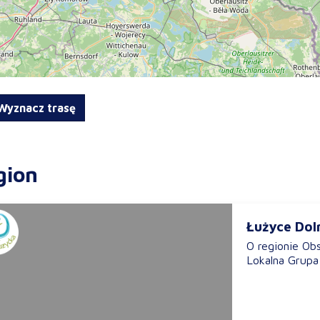
yznacz trasę
gion
Łużyce Dol
O regionie Ob
Lokalna Grupa 