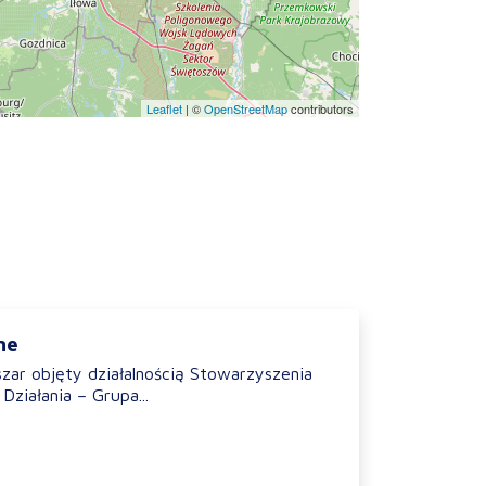
Leaflet
|
©
OpenStreetMap
contributors
ne
szar objęty działalnością Stowarzyszenia
Działania – Grupa...