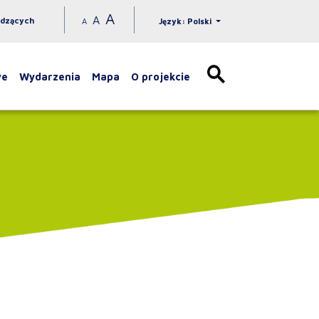
A
A
idzących
A
Język: Polski
we
Wydarzenia
Mapa
O projekcie