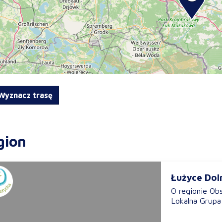
yznacz trasę
gion
Łużyce Dol
O regionie Ob
Lokalna Grupa 