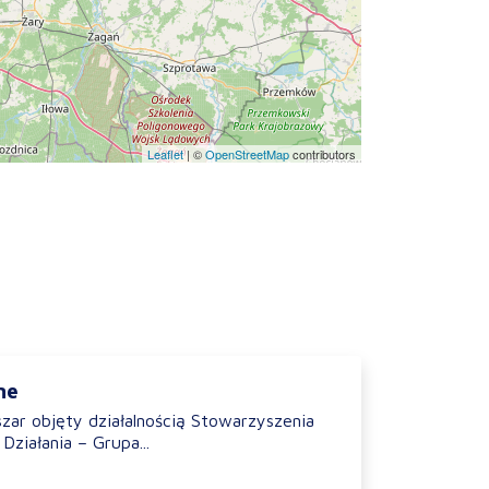
Leaflet
|
©
OpenStreetMap
contributors
ne
szar objęty działalnością Stowarzyszenia
Działania – Grupa...