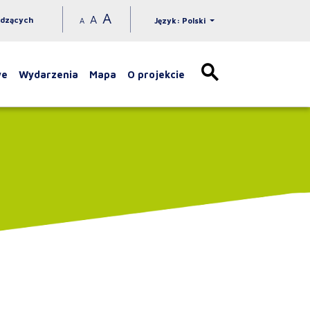
A
A
idzących
A
Język: Polski
we
Wydarzenia
Mapa
O projekcie