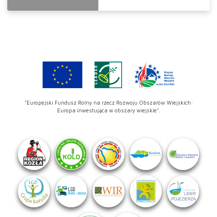
"Europejski Fundusz Rolny na rzecz Rozwoju Obszarów Wiejskich:
Europa inwestująca w obszary wiejskie".