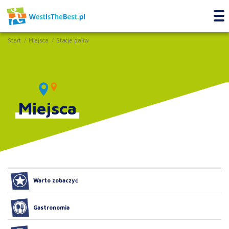
Start
Miejsca
Stacje paliw
Miejsca
Warto zobaczyć
Gastronomia