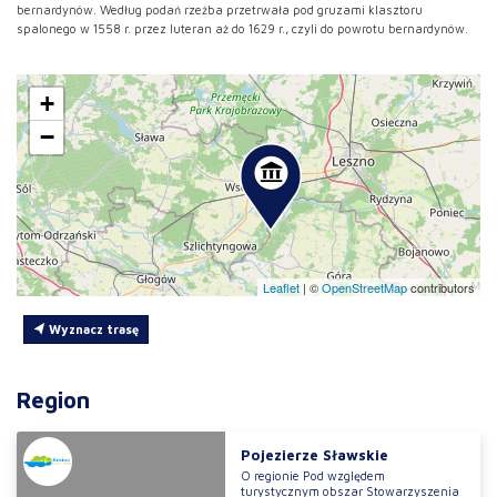
bernardynów. Według podań rzeźba przetrwała pod gruzami klasztoru
spalonego w 1558 r. przez luteran aż do 1629 r., czyli do powrotu bernardynów.
+
−
Leaflet
|
©
OpenStreetMap
contributors
Wyznacz trasę
Region
Pojezierze Sławskie
O regionie Pod względem
turystycznym obszar Stowarzyszenia