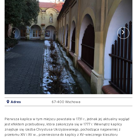
Adres
67-400 Wschowa
Pierwsza kaplica w tym miejscu powstała w 1731 r., jednak jej aktualny wygląd
jest efektem przebudowy, która zakończyła się w 1777 r. Wewnątrz kaplicy
znajduje się rzeźba Chrystusa Ukrzyżowanego, pochodząca najpewniej z
przełomu XIV i XV w., przeniesiona do kaplicy z XV-wiecznego klasztoru