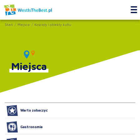
Start
Miejsca
Kościoły i obiekty kultu
Miejsca
Warto zobaczyć
Gastronomia