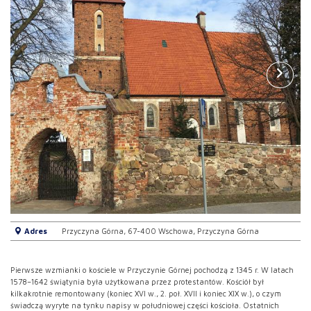
Adres
Przyczyna Górna, 67-400 Wschowa, Przyczyna Górna
Pierwsze wzmianki o kościele w Przyczynie Górnej pochodzą z 1345 r. W latach
1578–1642 świątynia była użytkowana przez protestantów. Kościół był
kilkakrotnie remontowany (koniec XVI w., 2. poł. XVII i koniec XIX w.), o czym
świadczą wyryte na tynku napisy w południowej części kościoła. Ostatnich