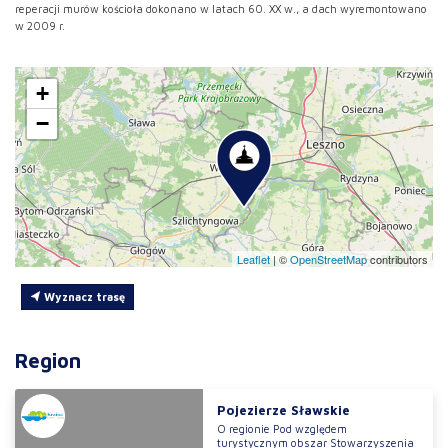
reperacji murów kościoła dokonano w latach 60. XX w., a dach wyremontowano
w 2009 r.
+
−
Leaflet
|
©
OpenStreetMap
contributors
Wyznacz trasę
Region
Pojezierze Sławskie
O regionie Pod względem
turystycznym obszar Stowarzyszenia