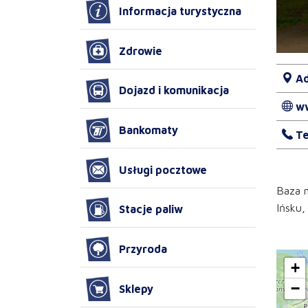
Informacja turystyczna
Zdrowie
Ad
Dojazd i komunikacja
w
Bankomaty
Te
Usługi pocztowe
Baza n
Ińsku,
Stacje paliw
Przyroda
+
−
Sklepy