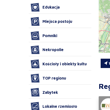
Edukacja
Miejsca postoju
Pomniki
Nekropolie
W
Kościoły i obiekty kultu
TOP regionu
Re
Zabytek
Lokalne rzemiosło