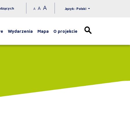
A
A
idzących
A
Język: Polski
we
Wydarzenia
Mapa
O projekcie