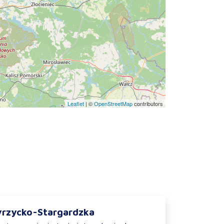
Leaflet
|
©
OpenStreetMap
contributors
yrzycko-Stargardzka