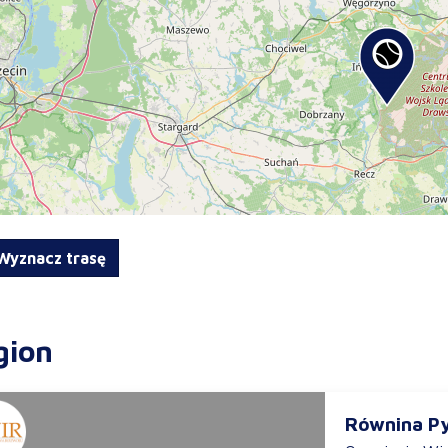
yznacz trasę
gion
Równina P