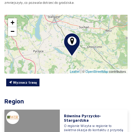
zmniejszyły, co pozwala dotrzeć do grodziska.
+
−
Leaflet
|
©
OpenStreetMap
contributors
Wyznacz trasę
Region
Równina Pyrzycko-
Stargardzka
O regionie Wizyta w regionie to
świetna okazja do kontaktu z przyrodą