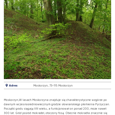
Adres
Moskorzyn, 73-115 Moskorzyn
Moskorzyn,
W lasach Moskorzyna znajduje się charakterystyczne wzgórze po
dawnym wczesnośredniowiecznym grodzie słowiańskiego plemienia Pyrzyczan.
Początki grodu sięgają VIII wieku, a funkcjonował on ponad 200, może nawet
300 lat. Gród pośród mokradeł, otoczony fosą. Obecnie mokradła znacznie się