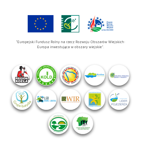
"Europejski Fundusz Rolny na rzecz Rozwoju Obszarów Wiejskich:
Europa inwestująca w obszary wiejskie".