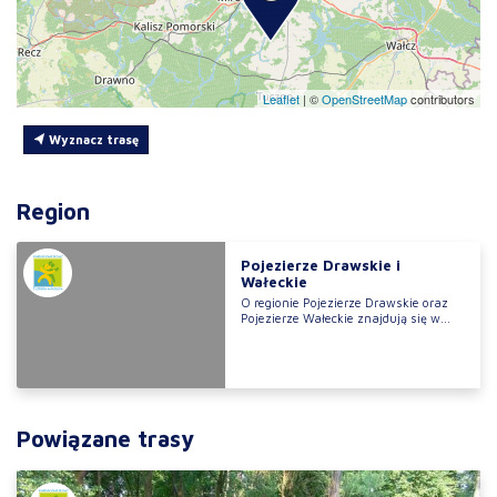
Leaflet
|
©
OpenStreetMap
contributors
Wyznacz trasę
Region
Pojezierze Drawskie i
Wałeckie
O regionie Pojezierze Drawskie oraz
Pojezierze Wałeckie znajdują się w...
Powiązane trasy