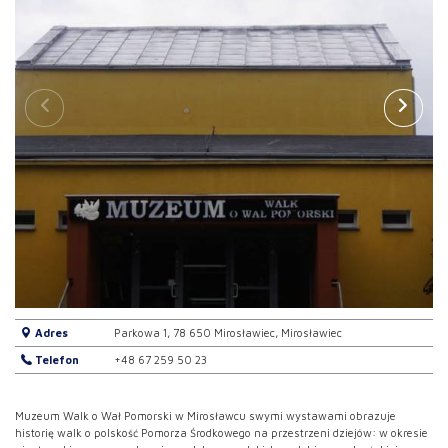
Adres
Parkowa 1, 78 650 Mirosławiec, Mirosławiec
Telefon
+48 67 259 50 23
Muzeum Walk o Wał Pomorski w Mirosławcu swymi wystawami obrazuje
historię walk o polskość Pomorza Środkowego na przestrzeni dziejów: w okresie