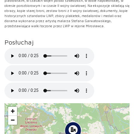
piastowskim, w czasach wojen polsko szwedzkich, w dobie napoleońskiej, w
okresie porozbiorowym i w czasie II wojny światowej. Na ekspozycje składają się
obrazy, kopie starej broni, zestaw broni z II wojny światowej, dokumenty, kopie
historycznych sztandarów LWP, zbiory plakietek, medalionów i medali oraz
diorama wykonana przez artystę malarza Stefana Garwatowskiego,
przedstawiająca walki toczone przez LWP w rejonie Mirosławca.
Posłuchaj
+
−