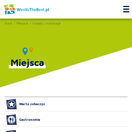
Start
Miejsca
Urzędy i instytucje
Miejsca
Warto zobaczyć
Gastronomia