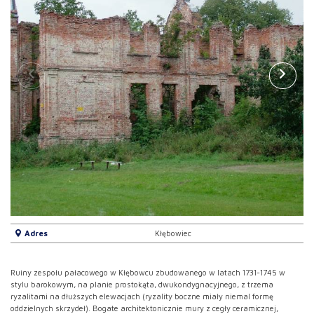
Adres
Kłębowiec
Ruiny zespołu pałacowego w Kłębowcu zbudowanego w latach 1731-1745 w
stylu barokowym, na planie prostokąta, dwukondygnacyjnego, z trzema
ryzalitami na dłuższych elewacjach (ryzality boczne miały niemal formę
oddzielnych skrzydeł). Bogate architektonicznie mury z cegły ceramicznej,