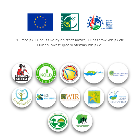
"Europejski Fundusz Rolny na rzecz Rozwoju Obszarów Wiejskich:
Europa inwestująca w obszary wiejskie".