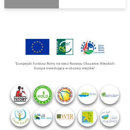
"Europejski Fundusz Rolny na rzecz Rozwoju Obszarów Wiejskich:
Europa inwestująca w obszary wiejskie".