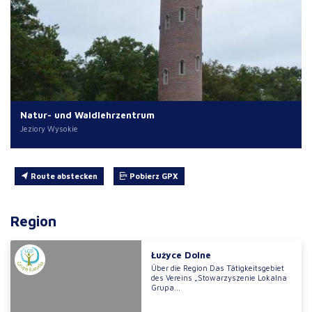
Natur- und Waldlehrzentrum
Jeziory Wysokie
Route abstecken
Pobierz GPX
Region
Łużyce Dolne
Über die Region Das Tätigkeitsgebiet
des Vereins „Stowarzyszenie Lokalna
Grupa...