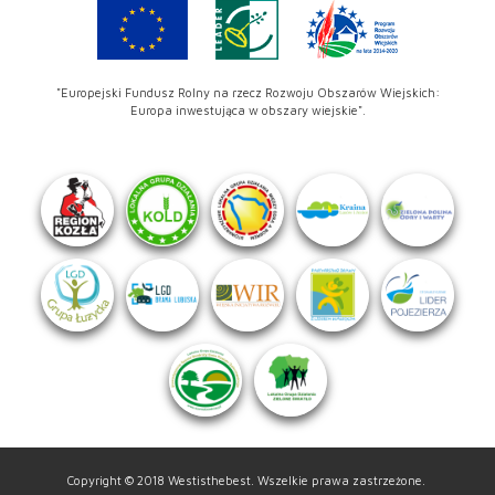
"Europejski Fundusz Rolny na rzecz Rozwoju Obszarów Wiejskich:
Europa inwestująca w obszary wiejskie".
Copyright © 2018 Westisthebest. Wszelkie prawa zastrzeżone.