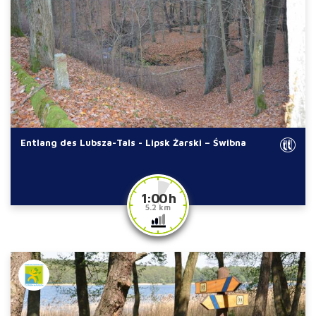
Entlang des Lubsza-Tals - Lipsk Żarski – Świbna
1:00 h
5.2 km