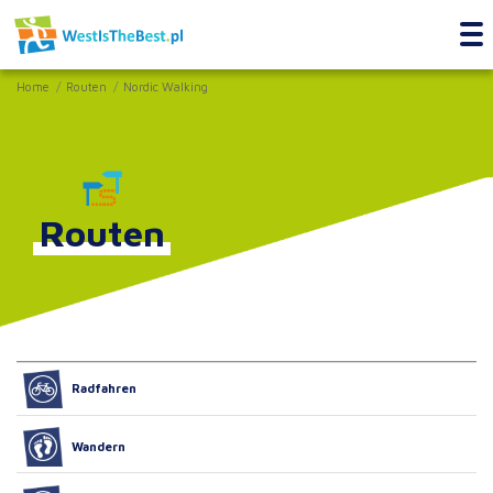
Home
Routen
Nordic Walking
Routen
Radfahren
Wandern