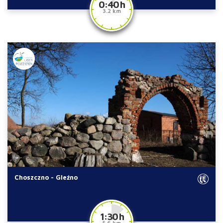
0:40 h
3.2 km
Choszczno - Gleźno
1:30 h
5.6 km