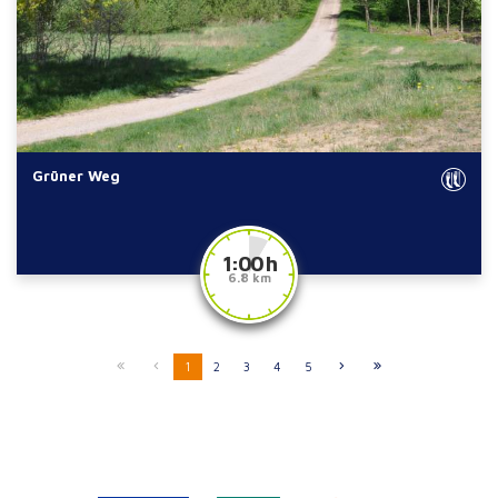
Grüner Weg
1:00 h
6.8 km
1
2
3
4
5