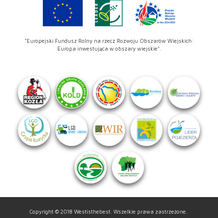
"Europejski Fundusz Rolny na rzecz Rozwoju Obszarów Wiejskich:
Europa inwestująca w obszary wiejskie".
Copyright © 2018 Westisthebest. Wszelkie prawa zastrzeżone.