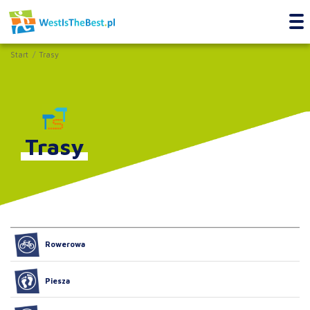
Start
Trasy
Trasy
Rowerowa
Piesza