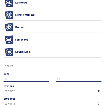
Kajakowe
Nordic Walking
Konna
Samochód
Edukacyjna
czas
dystans
trudność