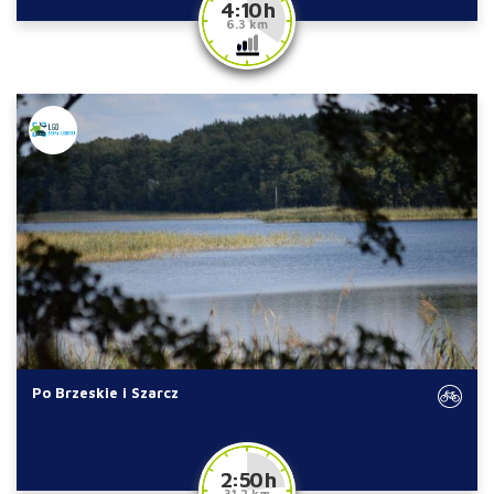
4:10 h
6.3 km
Po Brzeskie i Szarcz
2:50 h
31.2 km