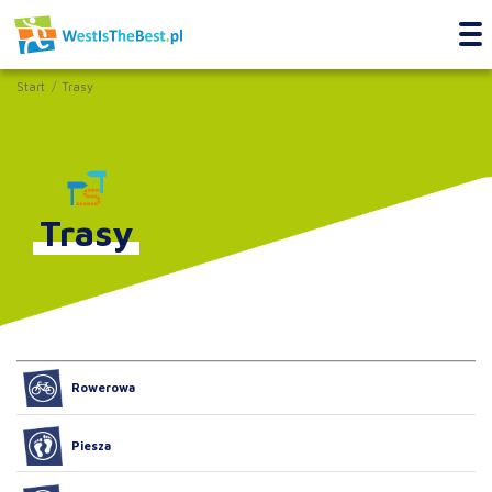
Start
Trasy
Trasy
Rowerowa
Piesza