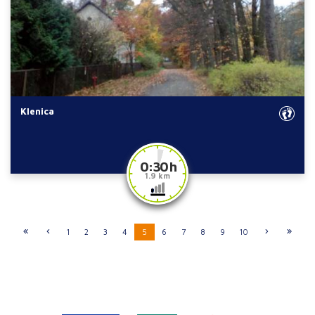
Klenica
0:30 h
1.9 km
1
2
3
4
5
6
7
8
9
10