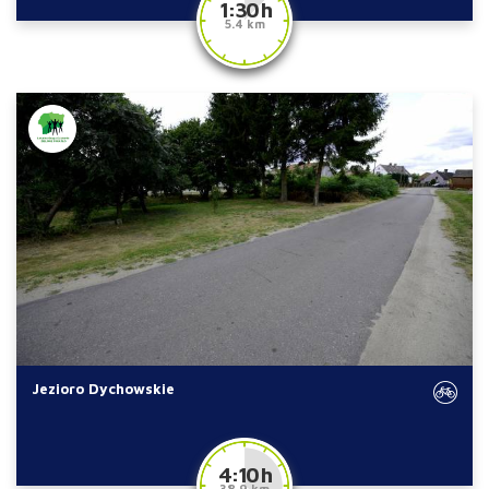
1:30 h
5.4 km
Jezioro Dychowskie
4:10 h
38.9 km