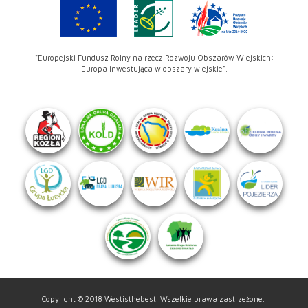
"Europejski Fundusz Rolny na rzecz Rozwoju Obszarów Wiejskich:
Europa inwestująca w obszary wiejskie".
Copyright © 2018 Westisthebest. Wszelkie prawa zastrzeżone.