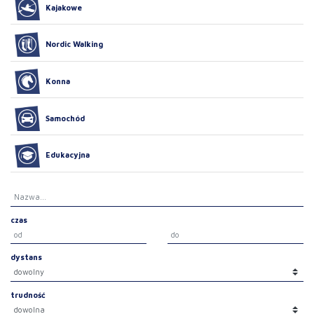
Kajakowe
Nordic Walking
Konna
Samochód
Edukacyjna
czas
dystans
trudność