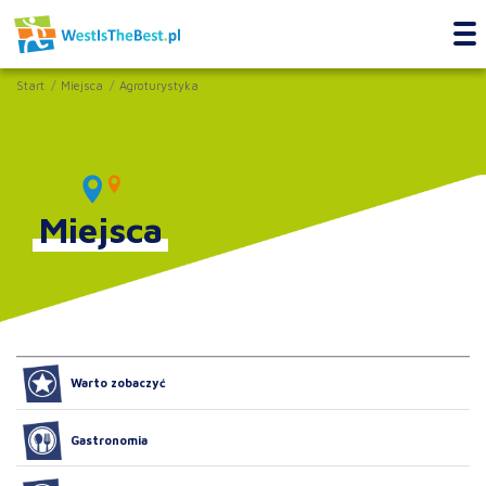
Start
Miejsca
Agroturystyka
Miejsca
Warto zobaczyć
Gastronomia