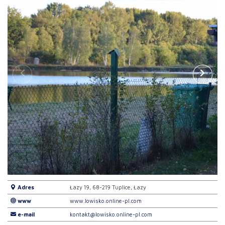
Adres
Łazy 19, 68-219 Tuplice, Łazy
www
www.lowisko.online-pl.com
e-mail
kontakt@lowisko.online-pl.com