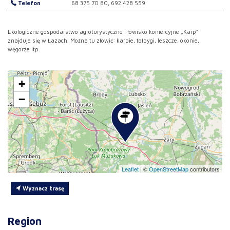
Telefon
68 375 70 80, 692 428 559
Ekologiczne gospodarstwo agroturystyczne i łowisko komercyjne „Karp”
znajduje się w Łazach. Można tu złowić: karpie, tołpygi, leszcze, okonie,
węgorze itp.
+
−
Leaflet
|
©
OpenStreetMap
contributors
Wyznacz trasę
Region