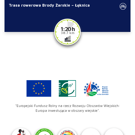
Trasa rowerowa Brody Żarskie – Łęknica
1:20 h
38.7 km
"Europejski Fundusz Rolny na rzecz Rozwoju Obszarów Wiejskich:
Europa inwestująca w obszary wiejskie".