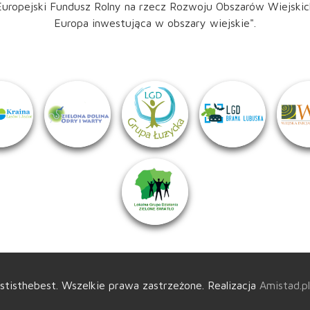
Europejski Fundusz Rolny na rzecz Rozwoju Obszarów Wiejskic
Europa inwestująca w obszary wiejskie".
tisthebest. Wszelkie prawa zastrzeżone.
Realizacja
Amistad.pl