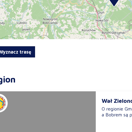
yznacz trasę
gion
Wał Zielon
O regionie G
a Bobrem są p