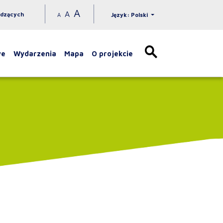
A
A
idzących
A
Język: Polski
we
Wydarzenia
Mapa
O projekcie