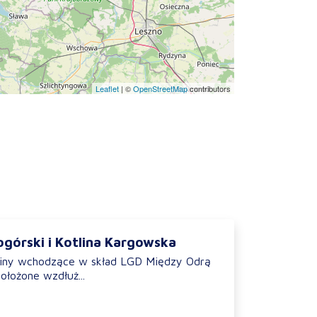
Leaflet
|
©
OpenStreetMap
contributors
ogórski i Kotlina Kargowska
miny wchodzące w skład LGD Między Odrą
ołożone wzdłuż...