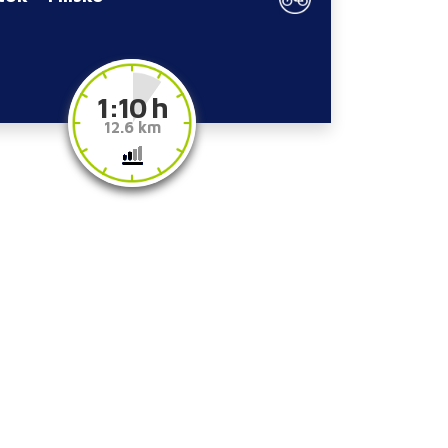
1:10 h
12.6 km