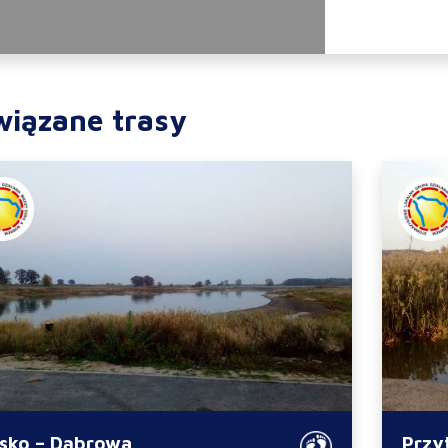
wiązane trasy
lsko – Dąbrowa
Przy