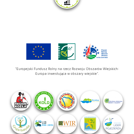
"Europejski Fundusz Rolny na rzecz Rozwoju Obszarów Wiejskich:
Europa inwestująca w obszary wiejskie".