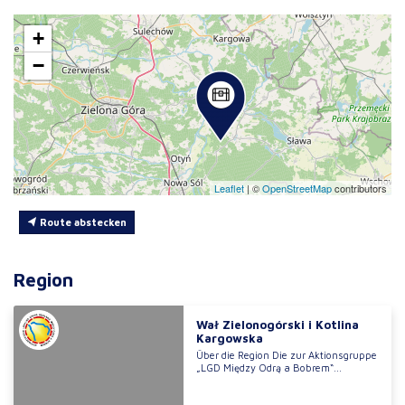
+
−
Leaflet
|
©
OpenStreetMap
contributors
Route abstecken
Region
Wał Zielonogórski i Kotlina
Kargowska
Über die Region Die zur Aktionsgruppe
„LGD Między Odrą a Bobrem“...