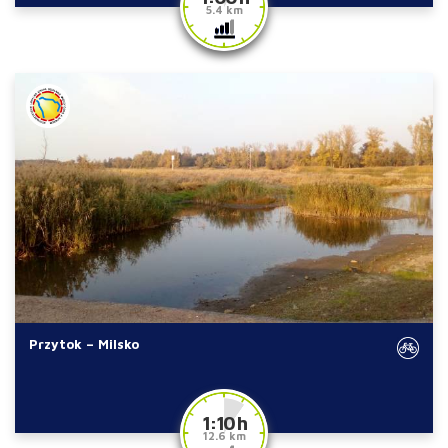
5.4 km
Przytok – Milsko
1:10 h
12.6 km