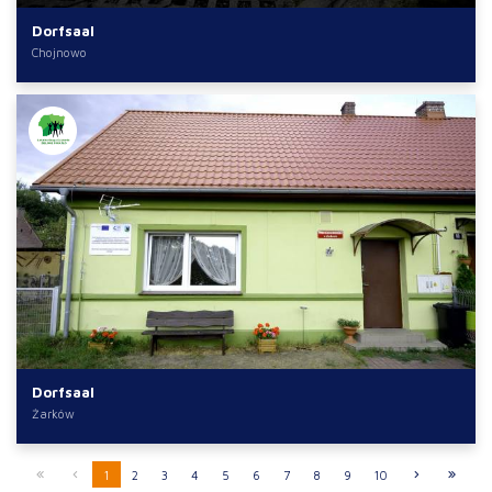
Dorfsaal
Chojnowo
Dorfsaal
Żarków
1
2
3
4
5
6
7
8
9
10