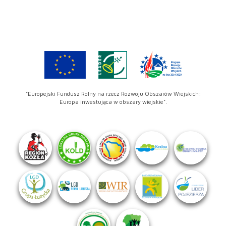
"Europejski Fundusz Rolny na rzecz Rozwoju Obszarów Wiejskich:
Europa inwestująca w obszary wiejskie".