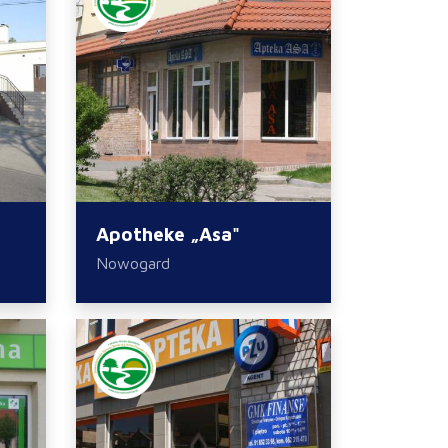
Apotheke „Asa"
Nowogard