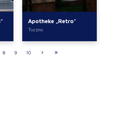
a"
Apotheke „Retro"
Tuczno
8
9
10