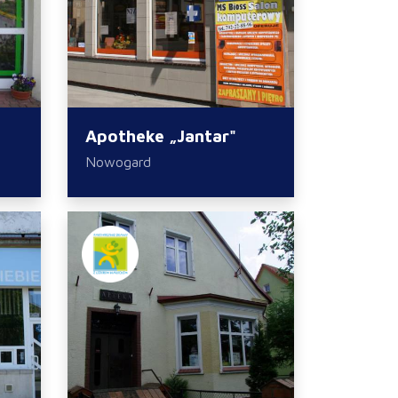
Apotheke „Jantar"
Nowogard