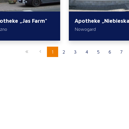
otheke „Jas Farm"
Apotheke „Niebiesk
zno
Nowogard
1
2
3
4
5
6
7