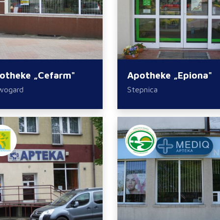
otheke „Cefarm"
Apotheke „Epiona"
wogard
Stepnica