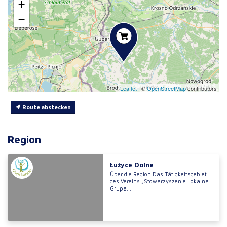
+
−
Leaflet
|
©
OpenStreetMap
contributors
Route abstecken
Region
Łużyce Dolne
Über die Region Das Tätigkeitsgebiet
des Vereins „Stowarzyszenie Lokalna
Grupa...