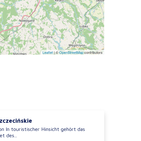
Leaflet
|
©
OpenStreetMap
contributors
zczecińskie
n In touristischer Hinsicht gehört das
t des...