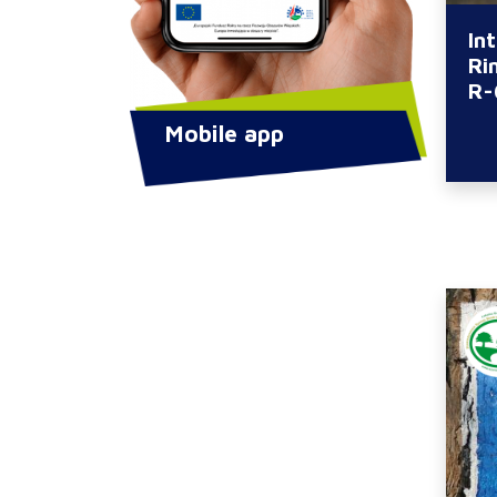
In
Ri
R-
Mobile app