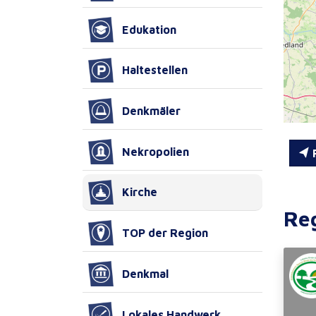
Edukation
Haltestellen
Denkmäler
Nekropolien
R
Kirche
Re
TOP der Region
Denkmal
Lokales Handwerk