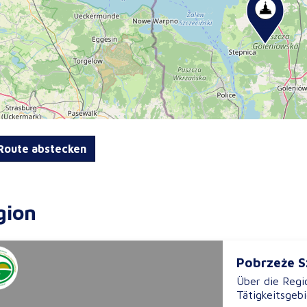
oute abstecken
gion
Pobrzeże S
Über die Regio
Tätigkeitsgebie