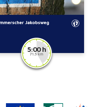
mmerscher Jakobsweg
5:00 h
71.5 km