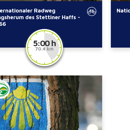
ternationaler Radweg
Nati
ngsherum des Stettiner Haffs -
66
5:00 h
70.4 km