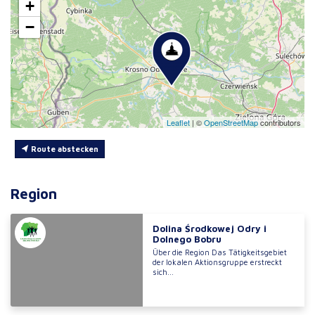
+
−
Leaflet
|
©
OpenStreetMap
contributors
Route abstecken
Region
Dolina Środkowej Odry i
Dolnego Bobru
Über die Region Das Tätigkeitsgebiet
der lokalen Aktionsgruppe erstreckt
sich...