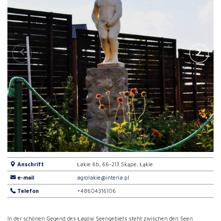
Anschrift
Łakie 6b, 66-213 Skąpe, Łąkie
e-mail
agrolakie@interia.pl
Telefon
+48604316106
In der schönen Gegend des Łagów Seengebiets steht zwischen den Seen