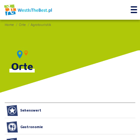
Home
Orte
Agrotouristik
Orte
Sehenswert
Gastronomie