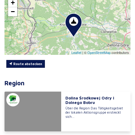
+
−
Leaflet
|
©
OpenStreetMap
contributors
Route abstecken
Region
Dolina Środkowej Odry i
Dolnego Bobru
Über die Region Das Tätigkeitsgebiet
der lokalen Aktionsgruppe erstreckt
sich...